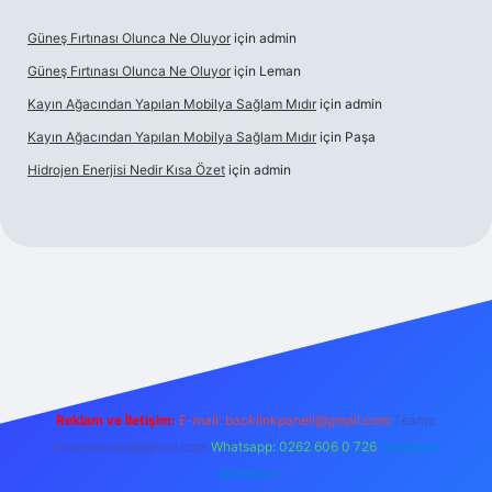
Güneş Fırtınası Olunca Ne Oluyor
için
admin
Güneş Fırtınası Olunca Ne Oluyor
için
Leman
Kayın Ağacından Yapılan Mobilya Sağlam Mıdır
için
admin
Kayın Ağacından Yapılan Mobilya Sağlam Mıdır
için
Paşa
Hidrojen Enerjisi Nedir Kısa Özet
için
admin
nline/
vdcasino
vdcasino giriş
https://www.betexper.xyz/
Reklam ve İletişim:
E-mail:
backlinkpaneli@gmail.com
Teams:
forumhizmeti@gmail.com
Whatsapp: 0262 606 0 726
Telegram:
@karabul