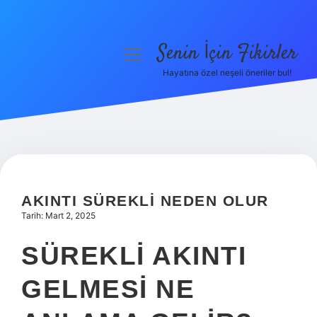
Senin İçin Fikirler
menüyü
aç
Hayatına özel neşeli öneriler bul!
Anasayfa
Gizlilik Politikası
Yasal Uyarı
Hakkımızda
AKINTI SÜREKLI NEDEN OLUR
Tarih: Mart 2, 2025
SÜREKLI AKINTI
GELMESI NE