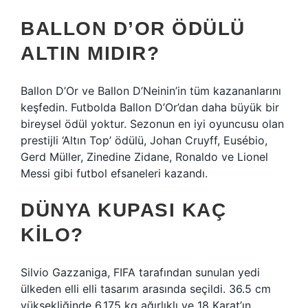
BALLON D’OR ÖDÜLÜ
ALTIN MIDIR?
Ballon D’Or ve Ballon D’Neinin’in tüm kazananlarını
keşfedin. Futbolda Ballon D’Or’dan daha büyük bir
bireysel ödül yoktur. Sezonun en iyi oyuncusu olan
prestijli ‘Altın Top’ ödülü, Johan Cruyff, Eusébio,
Gerd Müller, Zinedine Zidane, Ronaldo ve Lionel
Messi gibi futbol efsaneleri kazandı.
DÜNYA KUPASI KAÇ
KILO?
Silvio Gazzaniga, FIFA tarafından sunulan yedi
ülkeden elli elli tasarım arasında seçildi. 36.5 cm
yüksekliğinde 6.175 kg ağırlıklı ve 18 Karat’ın