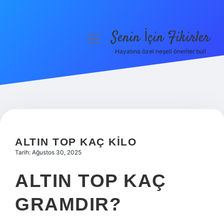
Senin İçin Fikirler
menüyü
aç
Hayatına özel neşeli öneriler bul!
Anasayfa
Gizlilik Politikası
Yasal Uyarı
Hakkımızda
ALTIN TOP KAÇ KILO
Tarih: Ağustos 30, 2025
ALTIN TOP KAÇ
GRAMDIR?