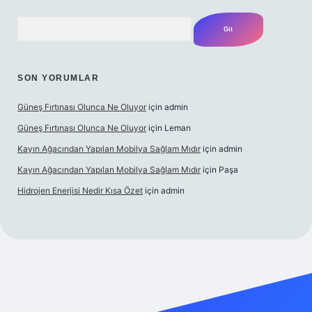
Arama
SON YORUMLAR
Güneş Fırtınası Olunca Ne Oluyor
için
admin
Güneş Fırtınası Olunca Ne Oluyor
için
Leman
Kayın Ağacından Yapılan Mobilya Sağlam Mıdır
için
admin
Kayın Ağacından Yapılan Mobilya Sağlam Mıdır
için
Paşa
Hidrojen Enerjisi Nedir Kısa Özet
için
admin
t.online/
vdcasino
vdcasino giriş
https://www.betexper.xyz/