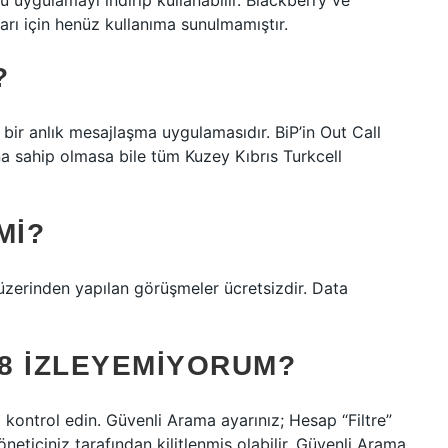
u uygulamayı indirip kullanabilir. Blackberry ve
ları için henüz kullanıma sunulmamıştır.
?
 bir anlık mesajlaşma uygulamasıdır. BiP’in Out Call
na sahip olmasa bile tüm Kuzey Kıbrıs Turkcell
MI?
 üzerinden yapılan görüşmeler ücretsizdir. Data
8 IZLEYEMIYORUM?
ı kontrol edin. Güvenli Arama ayarınız; Hesap “Filtre”
eticiniz tarafından kilitlenmiş olabilir. Güvenli Arama