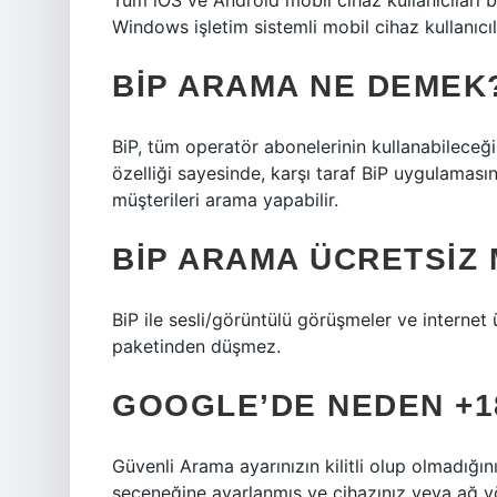
Tüm iOS ve Android mobil cihaz kullanıcıları b
Windows işletim sistemli mobil cihaz kullanıcı
BIP ARAMA NE DEMEK
BiP, tüm operatör abonelerinin kullanabileceği
özelliği sayesinde, karşı taraf BiP uygulaması
müşterileri arama yapabilir.
BIP ARAMA ÜCRETSIZ 
BiP ile sesli/görüntülü görüşmeler ve internet
paketinden düşmez.
GOOGLE’DE NEDEN +1
Güvenli Arama ayarınızın kilitli olup olmadığın
seçeneğine ayarlanmış ve cihazınız veya ağ yön