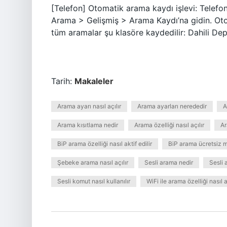
[Telefon] Otomatik arama kaydı işlevi: Telefo
Arama > Gelişmiş > Arama Kaydı’na gidin. Oto
tüm aramalar şu klasöre kaydedilir: Dahili De
Tarih:
Makaleler
Arama ayarı nasıl açılır
Arama ayarları nerededir
A
Arama kısıtlama nedir
Arama özelliği nasıl açılır
Ar
BiP arama özelliği nasıl aktif edilir
BiP arama ücretsiz m
Şebeke arama nasıl açılır
Sesli arama nedir
Sesli 
Sesli komut nasıl kullanılır
WiFi ile arama özelliği nasıl a