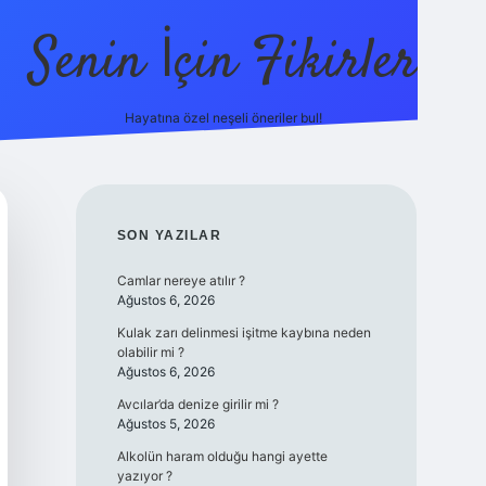
Senin İçin Fikirler
Hayatına özel neşeli öneriler bul!
https://ilbet.on
SIDEBAR
SON YAZILAR
Camlar nereye atılır ?
Ağustos 6, 2026
Kulak zarı delinmesi işitme kaybına neden
olabilir mi ?
Ağustos 6, 2026
Avcılar’da denize girilir mi ?
Ağustos 5, 2026
Alkolün haram olduğu hangi ayette
yazıyor ?