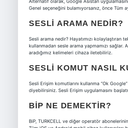
Alternatif olarak, Google Asistan uygulamasın
Genel seçeneğini bulamıyorsanız, önce Tüm ay
SESLI ARAMA NEDIR?
Sesli arama nedir? Hayatımızı kolaylaştıran tek
kullanmadan sesle arama yapmamızı sağlar. Ar
aradığımız kelimeleri cihaza iletebiliriz.
SESLI KOMUT NASIL K
Sesli Erişim komutlarını kullanma “Ok Google”
diyebilirsiniz. Sesli Erişim uygulamasını baş
BIP NE DEMEKTIR?
BiP, TURKCELL ve diğer operatör abonelerinin 