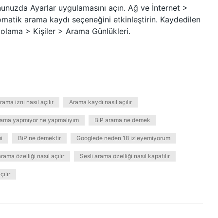
nunuzda Ayarlar uygulamasını açın. Ağ ve İnternet >
matik arama kaydı seçeneğini etkinleştirin. Kaydedilen
polama > Kişiler > Arama Günlükleri.
rama izni nasıl açılır
Arama kaydı nasıl açılır
ama yapmıyor ne yapmalıyım
BiP arama ne demek
i
BiP ne demektir
Googlede neden 18 izleyemiyorum
arama özelliği nasıl açılır
Sesli arama özelliği nasıl kapatılır
çılır