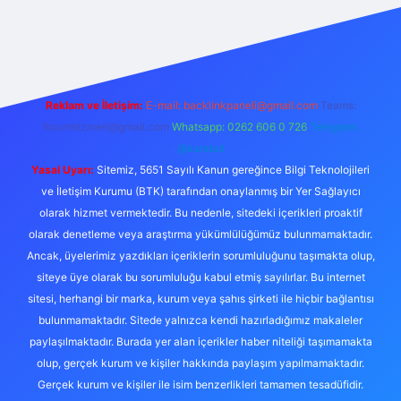
.online/
vdcasino
vdcasino giriş
https://www.betexper.xyz/
Reklam ve İletişim:
E-mail:
backlinkpaneli@gmail.com
Teams:
forumhizmeti@gmail.com
Whatsapp: 0262 606 0 726
Telegram:
@karabul
Yasal Uyarı:
Sitemiz, 5651 Sayılı Kanun gereğince Bilgi Teknolojileri
ve İletişim Kurumu (BTK) tarafından onaylanmış bir Yer Sağlayıcı
olarak hizmet vermektedir. Bu nedenle, sitedeki içerikleri proaktif
olarak denetleme veya araştırma yükümlülüğümüz bulunmamaktadır.
Ancak, üyelerimiz yazdıkları içeriklerin sorumluluğunu taşımakta olup,
siteye üye olarak bu sorumluluğu kabul etmiş sayılırlar. Bu internet
sitesi, herhangi bir marka, kurum veya şahıs şirketi ile hiçbir bağlantısı
bulunmamaktadır. Sitede yalnızca kendi hazırladığımız makaleler
paylaşılmaktadır. Burada yer alan içerikler haber niteliği taşımamakta
olup, gerçek kurum ve kişiler hakkında paylaşım yapılmamaktadır.
Gerçek kurum ve kişiler ile isim benzerlikleri tamamen tesadüfidir.