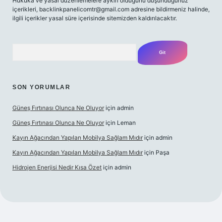
Hukuka ve yasal düzenlemelere aykırı olduğunu düşündüğünüz
içerikleri,
backlinkpanelicomtr@gmail.com
adresine bildirmeniz halinde,
ilgili içerikler yasal süre içerisinde sitemizden kaldırılacaktır.
Arama
SON YORUMLAR
Güneş Fırtınası Olunca Ne Oluyor
için
admin
Güneş Fırtınası Olunca Ne Oluyor
için
Leman
Kayın Ağacından Yapılan Mobilya Sağlam Mıdır
için
admin
Kayın Ağacından Yapılan Mobilya Sağlam Mıdır
için
Paşa
Hidrojen Enerjisi Nedir Kısa Özet
için
admin