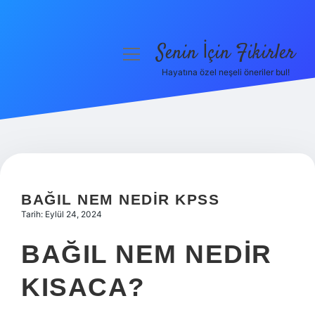
Senin İçin Fikirler
menüyü
aç
Hayatına özel neşeli öneriler bul!
Anasayfa
Gizlilik Politikası
Yasal Uyarı
Hakkımızda
BAĞIL NEM NEDIR KPSS
Tarih: Eylül 24, 2024
BAĞIL NEM NEDIR
KISACA?