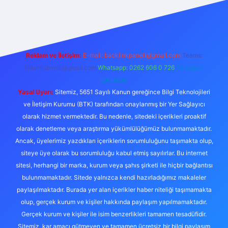
online/
vdcasino
vdcasino giriş
https://www.betexper.xyz/
Reklam ve İletişim:
E-mail:
backlinkpaneli@gmail.com
Teams:
forumhizmeti@gmail.com
Whatsapp: 0262 606 0 726
Telegram:
@karabul
Yasal Uyarı:
Sitemiz, 5651 Sayılı Kanun gereğince Bilgi Teknolojileri
ve İletişim Kurumu (BTK) tarafından onaylanmış bir Yer Sağlayıcı
olarak hizmet vermektedir. Bu nedenle, sitedeki içerikleri proaktif
olarak denetleme veya araştırma yükümlülüğümüz bulunmamaktadır.
Ancak, üyelerimiz yazdıkları içeriklerin sorumluluğunu taşımakta olup,
siteye üye olarak bu sorumluluğu kabul etmiş sayılırlar. Bu internet
sitesi, herhangi bir marka, kurum veya şahıs şirketi ile hiçbir bağlantısı
bulunmamaktadır. Sitede yalnızca kendi hazırladığımız makaleler
paylaşılmaktadır. Burada yer alan içerikler haber niteliği taşımamakta
olup, gerçek kurum ve kişiler hakkında paylaşım yapılmamaktadır.
Gerçek kurum ve kişiler ile isim benzerlikleri tamamen tesadüfidir.
Sitemiz, kar amacı gütmeyen ve tamamen ücretsiz bir bilgi paylaşım