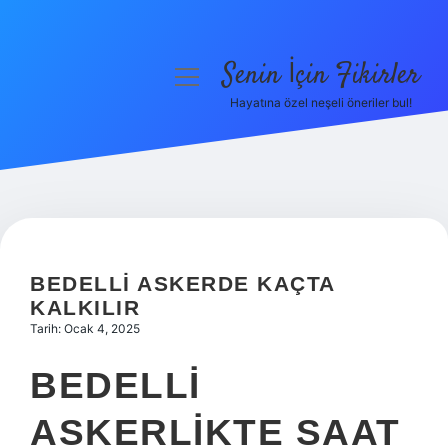
Senin İçin Fikirler
menüyü
aç
Hayatına özel neşeli öneriler bul!
Anasayfa
Gizlilik Politikası
Yasal Uyarı
Hakkımızda
BEDELLI ASKERDE KAÇTA
KALKILIR
Tarih: Ocak 4, 2025
BEDELLI
ASKERLIKTE SAAT