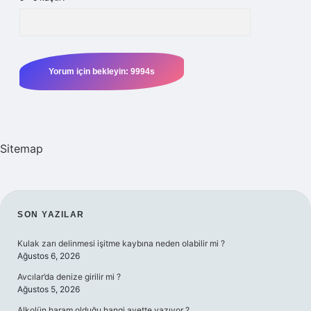
Sitemap
SIDEBAR
SON YAZILAR
Kulak zarı delinmesi işitme kaybına neden olabilir mi ?
Ağustos 6, 2026
Avcılar’da denize girilir mi ?
Ağustos 5, 2026
Alkolün haram olduğu hangi ayette yazıyor ?