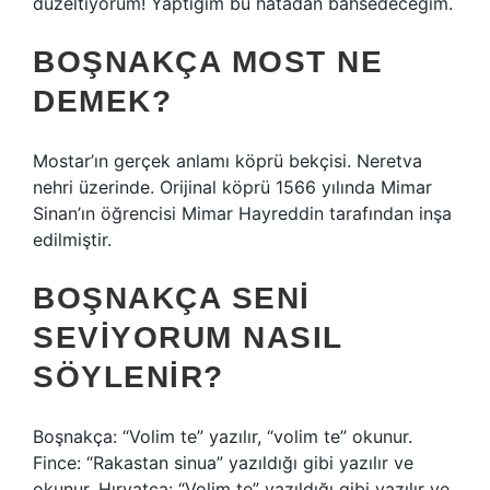
düzeltiyorum! Yaptığım bu hatadan bahsedeceğim.
BOŞNAKÇA MOST NE
DEMEK?
Mostar’ın gerçek anlamı köprü bekçisi. Neretva
nehri üzerinde. Orijinal köprü 1566 yılında Mimar
Sinan’ın öğrencisi Mimar Hayreddin tarafından inşa
edilmiştir.
BOŞNAKÇA SENI
SEVIYORUM NASIL
SÖYLENIR?
Boşnakça: “Volim te” yazılır, “volim te” okunur.
Fince: “Rakastan sinua” yazıldığı gibi yazılır ve
okunur. Hırvatça: “Volim te” yazıldığı gibi yazılır ve