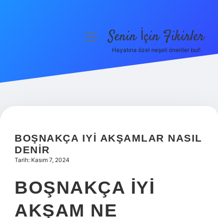
Senin İçin Fikirler
menüyü
aç
Hayatına özel neşeli öneriler bul!
Anasayfa
Gizlilik Politikası
Yasal Uyarı
Hakkımızda
BOŞNAKÇA IYI AKŞAMLAR NASIL
DENIR
Tarih: Kasım 7, 2024
BOŞNAKÇA IYI
AKŞAM NE