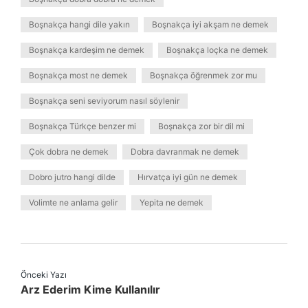
Boşnakça hangi dile yakın
Boşnakça iyi akşam ne demek
Boşnakça kardeşim ne demek
Boşnakça loçka ne demek
Boşnakça most ne demek
Boşnakça öğrenmek zor mu
Boşnakça seni seviyorum nasıl söylenir
Boşnakça Türkçe benzer mi
Boşnakça zor bir dil mi
Çok dobra ne demek
Dobra davranmak ne demek
Dobro jutro hangi dilde
Hırvatça iyi gün ne demek
Volimte ne anlama gelir
Yepita ne demek
Önceki Yazı
Arz Ederim Kime Kullanılır