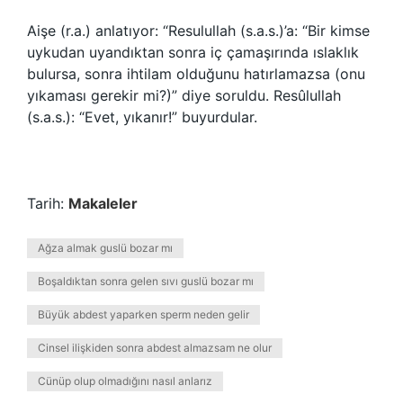
Aişe (r.a.) anlatıyor: “Resulullah (s.a.s.)’a: “Bir kimse
uykudan uyandıktan sonra iç çamaşırında ıslaklık
bulursa, sonra ihtilam olduğunu hatırlamazsa (onu
yıkaması gerekir mi?)” diye soruldu. Resûlullah
(s.a.s.): “Evet, yıkanır!” buyurdular.
Tarih:
Makaleler
Ağza almak guslü bozar mı
Boşaldıktan sonra gelen sıvı guslü bozar mı
Büyük abdest yaparken sperm neden gelir
Cinsel ilişkiden sonra abdest almazsam ne olur
Cünüp olup olmadığını nasıl anlarız