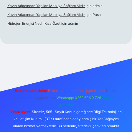
Kayın Ağacından Yapılan Mobilya Sağlam Mıdır
için
admin
Kayın Ağacından Yapılan Mobilya Sağlam Mıdır
için
Paşa
Hidrojen Enerjisi Nedir Kısa Özet
için
admin
nline/
vdcasino
vdcasino giriş
https://www.betexper.xyz/
Reklam ve İletişim:
E-mail:
backlinkpaneli@gmail.com
Teams:
forumhizmeti@gmail.com
Whatsapp: 0262 606 0 726
Telegram:
@karabul
Yasal Uyarı:
Sitemiz, 5651 Sayılı Kanun gereğince Bilgi Teknolojileri
ve İletişim Kurumu (BTK) tarafından onaylanmış bir Yer Sağlayıcı
olarak hizmet vermektedir. Bu nedenle, sitedeki içerikleri proaktif