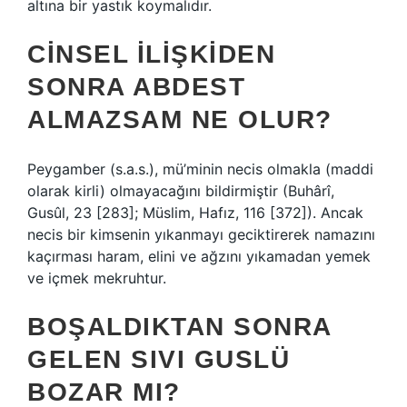
altına bir yastık koymalıdır.
CINSEL ILIŞKIDEN
SONRA ABDEST
ALMAZSAM NE OLUR?
Peygamber (s.a.s.), mü’minin necis olmakla (maddi
olarak kirli) olmayacağını bildirmiştir (Buhârî,
Gusûl, 23 [283]; Müslim, Hafız, 116 [372]). Ancak
necis bir kimsenin yıkanmayı geciktirerek namazını
kaçırması haram, elini ve ağzını yıkamadan yemek
ve içmek mekruhtur.
BOŞALDIKTAN SONRA
GELEN SIVI GUSLÜ
BOZAR MI?