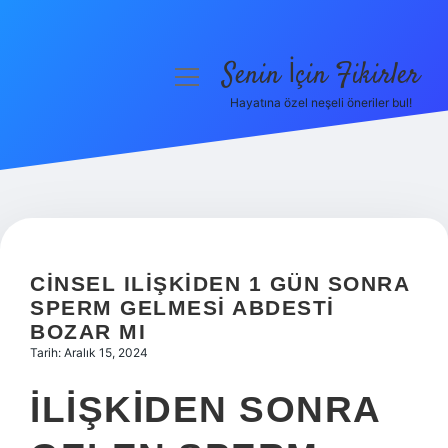
Senin İçin Fikirler
menüyü
aç
Hayatına özel neşeli öneriler bul!
Anasayfa
Gizlilik Politikası
Yasal Uyarı
Hakkımızda
CINSEL ILIŞKIDEN 1 GÜN SONRA
SPERM GELMESI ABDESTI
BOZAR MI
Tarih: Aralık 15, 2024
İLIŞKIDEN SONRA