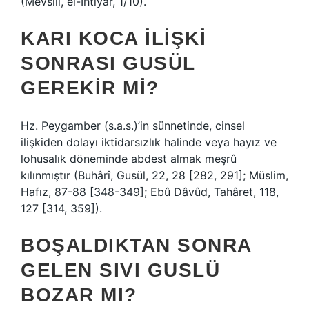
(Mevsılî, el-İhtiyâr, 1/10).
KARI KOCA ILIŞKI
SONRASI GUSÜL
GEREKIR MI?
Hz. Peygamber (s.a.s.)’in sünnetinde, cinsel
ilişkiden dolayı iktidarsızlık halinde veya hayız ve
lohusalık döneminde abdest almak meşrû
kılınmıştır (Buhârî, Gusül, 22, 28 [282, 291]; Müslim,
Hafız, 87-88 [348-349]; Ebû Dâvûd, Tahâret, 118,
127 [314, 359]).
BOŞALDIKTAN SONRA
GELEN SIVI GUSLÜ
BOZAR MI?