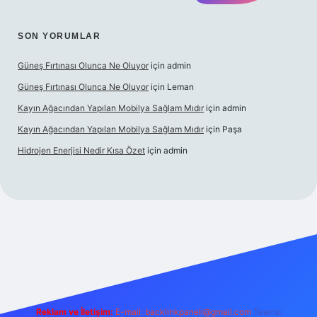
SON YORUMLAR
Güneş Fırtınası Olunca Ne Oluyor
için
admin
Güneş Fırtınası Olunca Ne Oluyor
için
Leman
Kayın Ağacından Yapılan Mobilya Sağlam Mıdır
için
admin
Kayın Ağacından Yapılan Mobilya Sağlam Mıdır
için
Paşa
Hidrojen Enerjisi Nedir Kısa Özet
için
admin
nline/
vdcasino
vdcasino giriş
https://www.betexper.xyz/
Reklam ve İletişim:
E-mail:
backlinkpaneli@gmail.com
Teams: