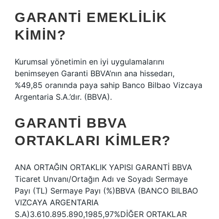
GARANTI EMEKLILIK
KIMIN?
Kurumsal yönetimin en iyi uygulamalarını
benimseyen Garanti BBVA’nın ana hissedarı,
%49,85 oranında paya sahip Banco Bilbao Vizcaya
Argentaria S.A.’dır. (BBVA).
GARANTI BBVA
ORTAKLARI KIMLER?
ANA ORTAĞIN ORTAKLIK YAPISI GARANTİ BBVA
Ticaret Unvanı/Ortağın Adı ve Soyadı Sermaye
Payı (TL) Sermaye Payı (%)BBVA (BANCO BILBAO
VIZCAYA ARGENTARIA
S.A)3.610.895.890,1985,97%DİĞER ORTAKLAR