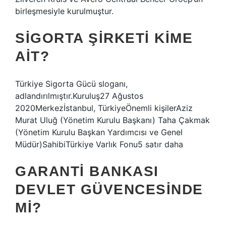
birleşmesiyle kurulmuştur.
SIGORTA ŞIRKETI KIME
AIT?
Türkiye Sigorta Gücü sloganı,
adlandırılmıştır.Kuruluş27 Ağustos
2020Merkezİstanbul, TürkiyeÖnemli kişilerAziz
Murat Uluğ (Yönetim Kurulu Başkanı) Taha Çakmak
(Yönetim Kurulu Başkan Yardımcısı ve Genel
Müdür)SahibiTürkiye Varlık Fonu5 satır daha
GARANTI BANKASI
DEVLET GÜVENCESINDE
MI?