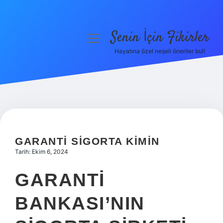
Senin İçin Fikirler
menüyü
aç
Hayatına özel neşeli öneriler bul!
Anasayfa
Gizlilik Politikası
Yasal Uyarı
Hakkımızda
GARANTI SIGORTA KIMIN
Tarih: Ekim 6, 2024
GARANTI
BANKASI’NIN