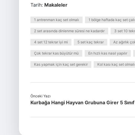
Tarih:
Makaleler
1 antrenman kaç set olmalı
1 bölge haftada kaç set çalı
2 set arasında dinlenme süresi ne kadardır
3 set 10 te
4 set 12 tekrar iyi mi
5 set kaç tekrar
Az ağırlık ço
Çok tekrar kas büyütür mü
En hızlı kas nasıl yapılır
Kas yapmak için kaç set gerekir
Kol kası kaç set olmalı
Önceki Yazı
Kurbağa Hangi Hayvan Grubuna Girer 5 Sınıf