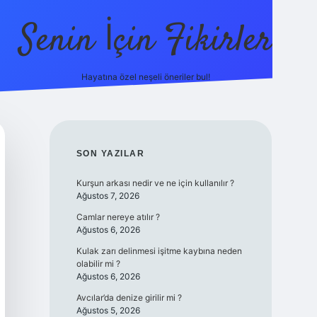
Senin İçin Fikirler
Hayatına özel neşeli öneriler bul!
https://ilbet.on
SIDEBAR
SON YAZILAR
Kurşun arkası nedir ve ne için kullanılır ?
Ağustos 7, 2026
Camlar nereye atılır ?
Ağustos 6, 2026
Kulak zarı delinmesi işitme kaybına neden
olabilir mi ?
Ağustos 6, 2026
Avcılar’da denize girilir mi ?
Ağustos 5, 2026