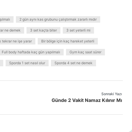
şılmalı
2 gün aynı kas grubunu çalıştırmak zararlı mıdır
krar ne demek
3 set kaçta biter
3 set yeterli mi
k tekrar ne işe yarar
Bir bölge için kaç hareket yeterli
Full body haftada kaç gün yapılmalı
Gym kaç saat sürer
Sporda 1 set nasıl olur
Sporda 4 set ne demek
Sonraki Yazı
Günde 2 Vakit Namaz Kılınır Mı