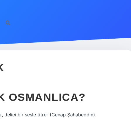
h
K
K OSMANLICA?
z, delici bir sesle titrer (Cenap Şahabeddin).