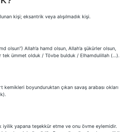
EK?
nan kişi; eksantrik veya alışılmadık kişi.
r tek ümmet olduk / Tövbe bulduk / Elhamdulillah (…).
rt kemikleri boyunduruktan çıkan savaş arabası okları
k).
lık iyilik yapana teşekkür etme ve onu övme eylemidir.