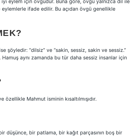
 iyi eylem için övgüdür. Buna göre, övgü yalnızca dil ile
e eylemlerle ifade edilir. Bu açıdan övgü genellikle
MEK?
 şöyledir: “dilsiz” ve “sakin, sessiz, sakin ve sessiz.”
r. Hamuş aynı zamanda bu tür daha sessiz insanlar için
?
ellikle Mahmut isminin kısaltılmışıdır.
ir düşünce, bir patlama, bir kağıt parçasının boş bir