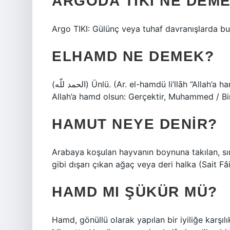
ARGODA TIKI NE DEM
Argo TIKI: Gülünç veya tuhaf davranışlarda bulu
ELHAMD NE DEMEK?
(ﺍﻟﺤﻤﺪ ﻟﻠّﻪ) Ünlü. (Ar. el-hamdü li’llāh “Allah’a hamd olsun”) Allah’a hamd olsun, Allah’a şükürler olsun,
Allah’a hamd olsun: Gerçektir, Muhammed / Bi
HAMUT NEYE DENIR?
Arabaya koşulan hayvanın boynuna takılan, sı
gibi dışarı çıkan ağaç veya deri halka (Sait Fâi
HAMD MI ŞÜKÜR MÜ?
Hamd, gönüllü olarak yapılan bir iyiliğe karşı