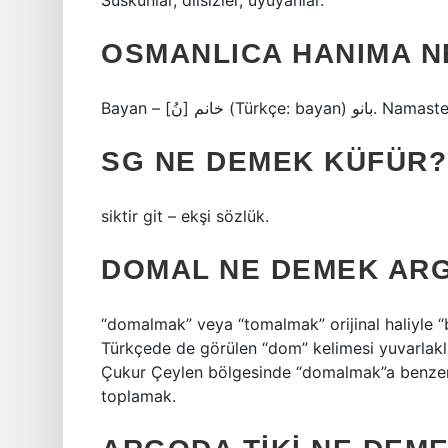
Suskunlar, dilsizler, uyuyanlar.
OSMANLICA HANIMA N
Bayan – خانم [نُ] (Türkçe: bay
SG NE DEMEK KÜFÜR?
siktir git – ekşi sözlük.
DOMAL NE DEMEK AR
“domalmak” veya “tomalmak” orijinal haliyle “b
Türkçede de görülen “dom” kelimesi yuvarlaklı
Çukur Çeylen bölgesinde “domalmak”a benzer 
toplamak.