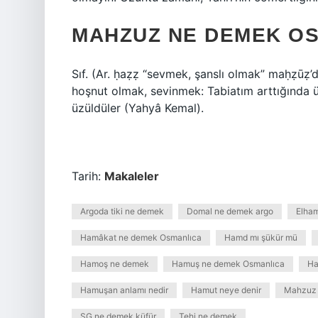
MAHZUZ NE DEMEK O
Sıf. (Ar. ḥaẓẓ “sevmek, şanslı olmak” maḥẓūẓ
hoşnut olmak, sevinmek: Tabiatım arttığında ü
üzüldüler (Yahyâ Kemal).
Tarih:
Makaleler
Argoda tiki ne demek
Domal ne demek argo
Elha
Hamâkat ne demek Osmanlıca
Hamd mı şükür mü
Hamoş ne demek
Hamuş ne demek Osmanlıca
Ha
Hamuşan anlamı nedir
Hamut neye denir
Mahzuz 
SG ne demek küfür
Tehi ne demek