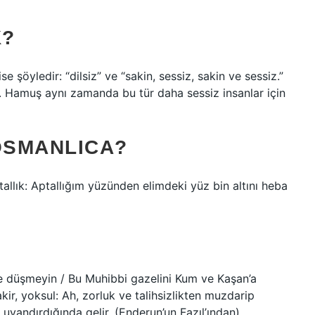
K?
 şöyledir: “dilsiz” ve “sakin, sessiz, sakin ve sessiz.”
r. Hamuş aynı zamanda bu tür daha sessiz insanlar için
OSMANLICA?
ine düşmeyin / Bu Muhibbi gazelini Kum ve Kaşan’a
r, yoksul: Ah, zorluk ve talihsizlikten muzdarip
uyandırdığında gelir. (Enderun’un Fazıl’ından).