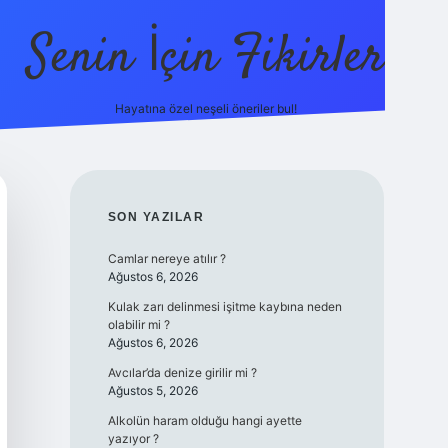
Senin İçin Fikirler
Hayatına özel neşeli öneriler bul!
ttps://ilbet.online/
vdcasino
vdcasino giriş
https://www.betex
SIDEBAR
SON YAZILAR
Camlar nereye atılır ?
Ağustos 6, 2026
Kulak zarı delinmesi işitme kaybına neden
olabilir mi ?
Ağustos 6, 2026
Avcılar’da denize girilir mi ?
Ağustos 5, 2026
Alkolün haram olduğu hangi ayette
yazıyor ?