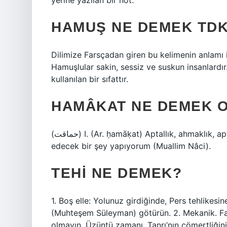
yerine yazılan bir not.
HAMUŞ NE DEMEK TD
Dilimize Farsçadan giren bu kelimenin anlamı ise
Hamuşlular sakin, sessiz ve suskun insanlardı
kullanılan bir sıfattır.
HAMÂKAT NE DEMEK 
(ﺣﻤﺎﻗﺖ) I. (Ar. ḥamāḳat) Aptallık, ahmaklık, aptallık: Aptallığım yüzünden elimdeki yüz bin altını heba
edecek bir şey yapıyorum (Muallim Nâci).
TEHI NE DEMEK?
1. Boş elle: Yolunuz girdiğinde, Pers tehlikes
(Muhteşem Süleyman) götürün. 2. Mekanik. Faki
olmayın. Üzüntü zamanı, Tanrı’nın cömertliğini 