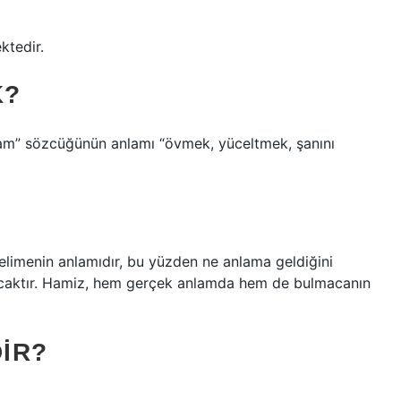
ktedir.
K?
Ham” sözcüğünün anlamı “övmek, yüceltmek, şanını
limenin anlamıdır, bu yüzden ne anlama geldiğini
caktır. Hamiz, hem gerçek anlamda hem de bulmacanın
IR?