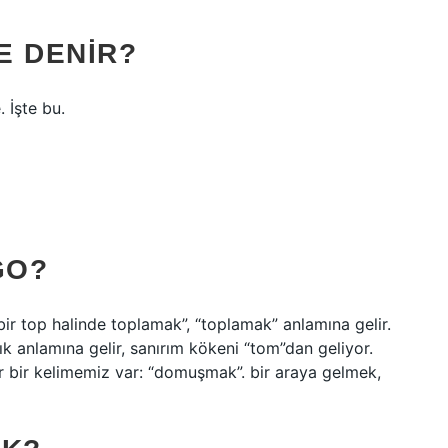
E DENIR?
an) بانو. Namaste. İşte bu.
GO?
ir top halinde toplamak”, “toplamak” anlamına gelir.
k anlamına gelir, sanırım kökeni “tom”dan geliyor.
bir kelimemiz var: “domuşmak”. bir araya gelmek,