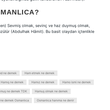
SMANLICA?
’den) Sevmiş olmak, sevinç ve haz duymuş olmak,
zülür (Abdulhak Hâmit). Bu basit olaydan içtenlikle
md ne demek
Ham etmek ne demek
Hamış ne demek
Hamız ne demek
Hamo ismi ne demek
muş ne demek TDK
Hamuş olmak ne demek
ne demek Osmanlıca
Osmanlıca hanıma ne denir