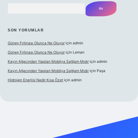
Arama
SON YORUMLAR
Güneş Fırtınası Olunca Ne Oluyor
için
admin
Güneş Fırtınası Olunca Ne Oluyor
için
Leman
Kayın Ağacından Yapılan Mobilya Sağlam Mıdır
için
admin
Kayın Ağacından Yapılan Mobilya Sağlam Mıdır
için
Paşa
Hidrojen Enerjisi Nedir Kısa Özet
için
admin
tps://ilbet.online/
vdcasino
vdcasino giriş
https://www.betexp