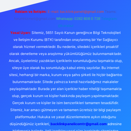
Reklam ve İletişim:
E-mail:
backlinkpaneli@gmail.com
Teams:
forumhizmeti@gmail.com
Whatsapp: 0262 606 0 726
Telegram:
@karabul
Yasal Uyarı:
Sitemiz, 5651 Sayılı Kanun gereğince Bilgi Teknolojileri
ve İletişim Kurumu (BTK) tarafından onaylanmış bir Yer Sağlayıcı
olarak hizmet vermektedir. Bu nedenle, sitedeki içerikleri proaktif
olarak denetleme veya araştırma yükümlülüğümüz bulunmamaktadır.
Ancak, üyelerimiz yazdıkları içeriklerin sorumluluğunu taşımakta olup,
siteye üye olarak bu sorumluluğu kabul etmiş sayılırlar. Bu internet
sitesi, herhangi bir marka, kurum veya şahıs şirketi ile hiçbir bağlantısı
bulunmamaktadır. Sitede yalnızca kendi hazırladığımız makaleler
paylaşılmaktadır. Burada yer alan içerikler haber niteliği taşımamakta
olup, gerçek kurum ve kişiler hakkında paylaşım yapılmamaktadır.
Gerçek kurum ve kişiler ile isim benzerlikleri tamamen tesadüfidir.
Sitemiz, kar amacı gütmeyen ve tamamen ücretsiz bir bilgi paylaşım
platformudur. Hukuka ve yasal düzenlemelere aykırı olduğunu
düşündüğünüz içerikleri,
backlinkpanelicomtr@gmail.com
adresine
bildirmeniz halinde, ilgili içerikler yasal süre içerisinde sitemizden