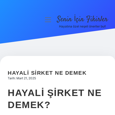
Senin İçin Fikirler
menüyü
aç
Hayatına özel neşeli öneriler bul!
Anasayfa
Gizlilik Politikası
Yasal Uyarı
Hakkımızda
HAYALI SIRKET NE DEMEK
Tarih: Mart 21, 2025
HAYALI ŞIRKET NE
DEMEK?