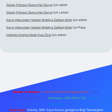
Güneş Fırtınası Olunca Ne Oluyor
için
admin
Güneş Fırtınası Olunca Ne Oluyor
için
Leman
Kayın Ağacından Yapılan Mobilya Sağlam Mıdır
için
admin
Kayın Ağacından Yapılan Mobilya Sağlam Mıdır
için
Paşa
Hidrojen Enerjisi Nedir Kısa Özet
için
admin
ilbet.online/
vdcasino
vdcasino giriş
https://www.betexper.xyz
Reklam ve İletişim:
E-mail:
backlinkpaneli@gmail.com
Teams:
forumhizmeti@gmail.com
Whatsapp: 0262 606 0 726
Telegram:
@karabul
Yasal Uyarı:
Sitemiz, 5651 Sayılı Kanun gereğince Bilgi Teknolojileri