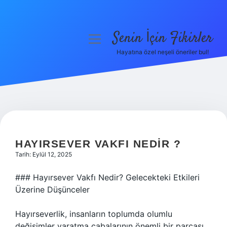
Senin İçin Fikirler
menüyü
aç
Hayatına özel neşeli öneriler bul!
Anasayfa
Gizlilik Politikası
Yasal Uyarı
Hakkımızda
HAYIRSEVER VAKFI NEDIR ?
Tarih: Eylül 12, 2025
### Hayırsever Vakfı Nedir? Gelecekteki Etkileri
Üzerine Düşünceler
Hayırseverlik, insanların toplumda olumlu
değişimler yaratma çabalarının önemli bir parçası