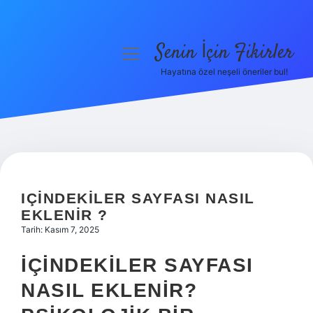
Senin İçin Fikirler
menüyü
aç
Hayatına özel neşeli öneriler bul!
Anasayfa
Gizlilik Politikası
Yasal Uyarı
Hakkımızda
IÇINDEKILER SAYFASI NASIL
EKLENIR ?
Tarih: Kasım 7, 2025
İÇINDEKILER SAYFASI
NASIL EKLENIR?