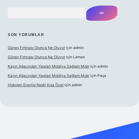
Arama
SON YORUMLAR
Güneş Fırtınası Olunca Ne Oluyor
için
admin
Güneş Fırtınası Olunca Ne Oluyor
için
Leman
Kayın Ağacından Yapılan Mobilya Sağlam Mıdır
için
admin
Kayın Ağacından Yapılan Mobilya Sağlam Mıdır
için
Paşa
Hidrojen Enerjisi Nedir Kısa Özet
için
admin
bet.online/
vdcasino
vdcasino giriş
https://www.betexper.xyz/