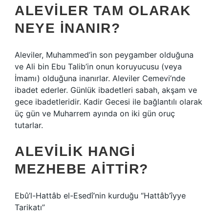
ALEVILER TAM OLARAK
NEYE INANIR?
Aleviler, Muhammed’in son peygamber olduğuna
ve Ali bin Ebu Talib’in onun koruyucusu (veya
İmamı) olduğuna inanırlar. Aleviler Cemevi’nde
ibadet ederler. Günlük ibadetleri sabah, akşam ve
gece ibadetleridir. Kadir Gecesi ile bağlantılı olarak
üç gün ve Muharrem ayında on iki gün oruç
tutarlar.
ALEVILIK HANGI
MEZHEBE AITTIR?
Ebû’l-Hattâb el-Esedî’nin kurduğu “Hattâb’îyye
Tarikatı”