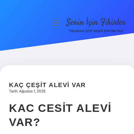
Senin İçin Fikirler
menüyü
aç
Hayatına özel neşeli öneriler bul!
Anasayfa
Gizlilik Politikası
Yasal Uyarı
Hakkımızda
KAÇ ÇEŞIT ALEVI VAR
Tarih: Ağustos 1, 2025
KAC CESIT ALEVI
VAR?