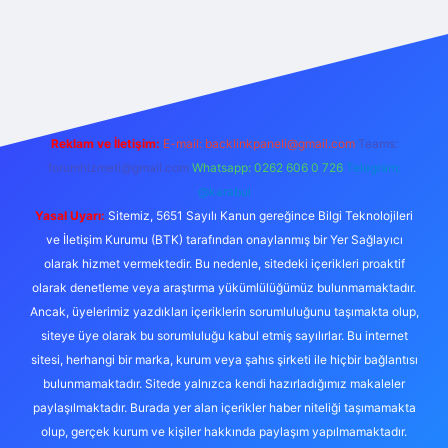
et.online/
vdcasino
vdcasino giriş
https://www.betexper.xyz/
Reklam ve İletişim:
E-mail:
backlinkpaneli@gmail.com
Teams:
forumhizmeti@gmail.com
Whatsapp: 0262 606 0 726
Telegram:
@karabul
Yasal Uyarı:
Sitemiz, 5651 Sayılı Kanun gereğince Bilgi Teknolojileri
ve İletişim Kurumu (BTK) tarafından onaylanmış bir Yer Sağlayıcı
olarak hizmet vermektedir. Bu nedenle, sitedeki içerikleri proaktif
olarak denetleme veya araştırma yükümlülüğümüz bulunmamaktadır.
Ancak, üyelerimiz yazdıkları içeriklerin sorumluluğunu taşımakta olup,
siteye üye olarak bu sorumluluğu kabul etmiş sayılırlar. Bu internet
sitesi, herhangi bir marka, kurum veya şahıs şirketi ile hiçbir bağlantısı
bulunmamaktadır. Sitede yalnızca kendi hazırladığımız makaleler
paylaşılmaktadır. Burada yer alan içerikler haber niteliği taşımamakta
olup, gerçek kurum ve kişiler hakkında paylaşım yapılmamaktadır.