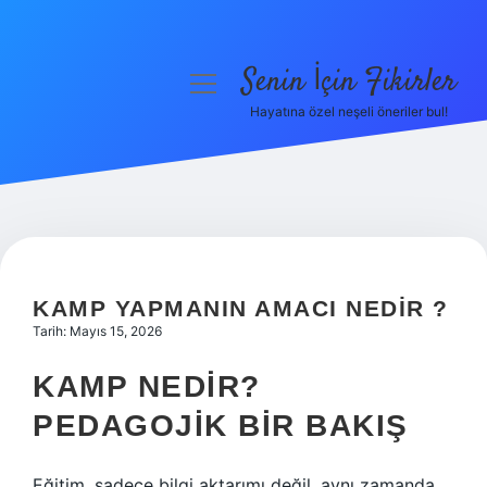
Senin İçin Fikirler
menüyü
aç
Hayatına özel neşeli öneriler bul!
Anasayfa
Gizlilik Politikası
Yasal Uyarı
Hakkımızda
KAMP YAPMANIN AMACI NEDIR ?
Tarih: Mayıs 15, 2026
KAMP NEDIR?
PEDAGOJIK BIR BAKIŞ
Eğitim, sadece bilgi aktarımı değil, aynı zamanda