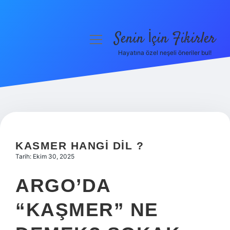
Senin İçin Fikirler
menüyü
aç
Hayatına özel neşeli öneriler bul!
Anasayfa
Gizlilik Politikası
Yasal Uyarı
Hakkımızda
KASMER HANGI DIL ?
Tarih: Ekim 30, 2025
ARGO’DA
“KAŞMER” NE