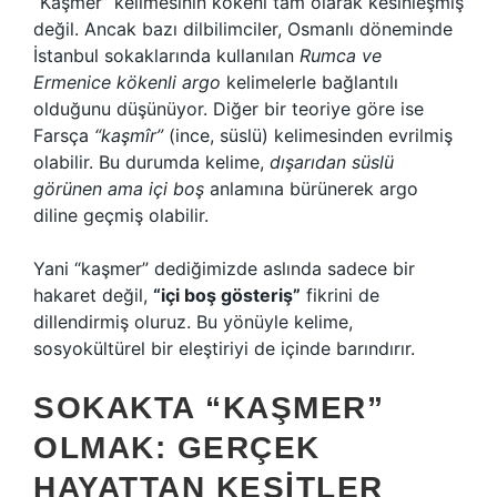
“Kaşmer” kelimesinin kökeni tam olarak kesinleşmiş
değil. Ancak bazı dilbilimciler, Osmanlı döneminde
İstanbul sokaklarında kullanılan
Rumca ve
Ermenice kökenli argo
kelimelerle bağlantılı
olduğunu düşünüyor. Diğer bir teoriye göre ise
Farsça
“kaşmîr”
(ince, süslü) kelimesinden evrilmiş
olabilir. Bu durumda kelime,
dışarıdan süslü
görünen ama içi boş
anlamına bürünerek argo
diline geçmiş olabilir.
Yani “kaşmer” dediğimizde aslında sadece bir
hakaret değil,
“içi boş gösteriş”
fikrini de
dillendirmiş oluruz. Bu yönüyle kelime,
sosyokültürel bir eleştiriyi de içinde barındırır.
SOKAKTA “KAŞMER”
OLMAK: GERÇEK
HAYATTAN KESITLER