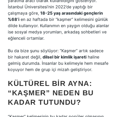
yaratma aracı olarak kullanıldığını gösteriyor.
İstanbul Üniversitesi’nin 2022’de yaptığı bir
çalışmaya göre,
18-25 yaş arasındaki gençlerin
%68’i
en az haftada bir “kaşmer” kelimesini günlük
dilde kullanıyor. Kullanımın en yaygın olduğu alanlar
ise sosyal medya yorumları, arkadaş sohbetleri ve
eğlenceli ortamlar.
Bu da bize şunu söylüyor: “Kaşmer” artık sadece
bir hakaret değil,
dilsel bir kimlik işareti
haline
gelmiş durumda. İnsanlar bu kelimeyle hem mesafe
koyuyor hem de grup içi mizah geliştiriyor.
KÜLTÜREL BIR AYNA:
“KAŞMER” NEDEN BU
KADAR TUTUNDU?
“Kaşmer” kelimesinin bu kadar popüler olmasının