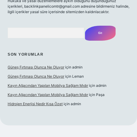
Hukuka ve yasal düzenlemelere aykırı olduğunu düşündüğünüz
içerikleri,
backlinkpanelicomtr@gmail.com
adresine bildirmeniz halinde,
ilgili içerikler yasal süre içerisinde sitemizden kaldırılacaktır.
Arama
SON YORUMLAR
Güneş Fırtınası Olunca Ne Oluyor
için
admin
Güneş Fırtınası Olunca Ne Oluyor
için
Leman
Kayın Ağacından Yapılan Mobilya Sağlam Mıdır
için
admin
Kayın Ağacından Yapılan Mobilya Sağlam Mıdır
için
Paşa
Hidrojen Enerjisi Nedir Kısa Özet
için
admin