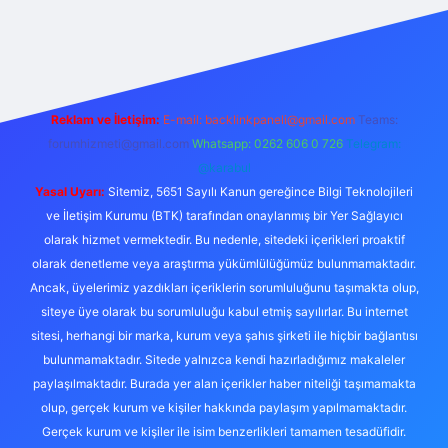
t.online/
vdcasino
vdcasino giriş
https://www.betexper.xyz/
Reklam ve İletişim:
E-mail:
backlinkpaneli@gmail.com
Teams:
forumhizmeti@gmail.com
Whatsapp: 0262 606 0 726
Telegram:
@karabul
Yasal Uyarı:
Sitemiz, 5651 Sayılı Kanun gereğince Bilgi Teknolojileri
ve İletişim Kurumu (BTK) tarafından onaylanmış bir Yer Sağlayıcı
olarak hizmet vermektedir. Bu nedenle, sitedeki içerikleri proaktif
olarak denetleme veya araştırma yükümlülüğümüz bulunmamaktadır.
Ancak, üyelerimiz yazdıkları içeriklerin sorumluluğunu taşımakta olup,
siteye üye olarak bu sorumluluğu kabul etmiş sayılırlar. Bu internet
sitesi, herhangi bir marka, kurum veya şahıs şirketi ile hiçbir bağlantısı
bulunmamaktadır. Sitede yalnızca kendi hazırladığımız makaleler
paylaşılmaktadır. Burada yer alan içerikler haber niteliği taşımamakta
olup, gerçek kurum ve kişiler hakkında paylaşım yapılmamaktadır.
Gerçek kurum ve kişiler ile isim benzerlikleri tamamen tesadüfidir.