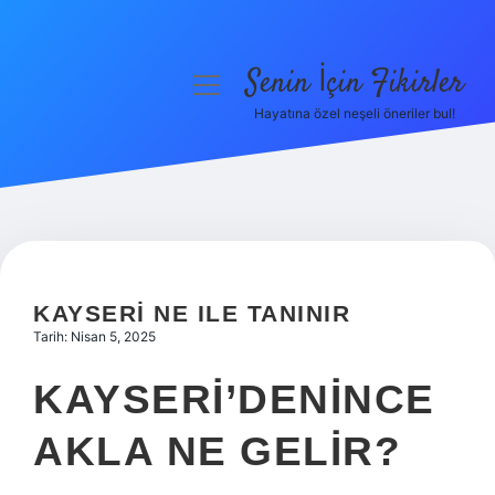
Senin İçin Fikirler
menüyü
aç
Hayatına özel neşeli öneriler bul!
Anasayfa
Gizlilik Politikası
Yasal Uyarı
Hakkımızda
KAYSERI NE ILE TANINIR
Tarih: Nisan 5, 2025
KAYSERI’DENINCE
AKLA NE GELIR?