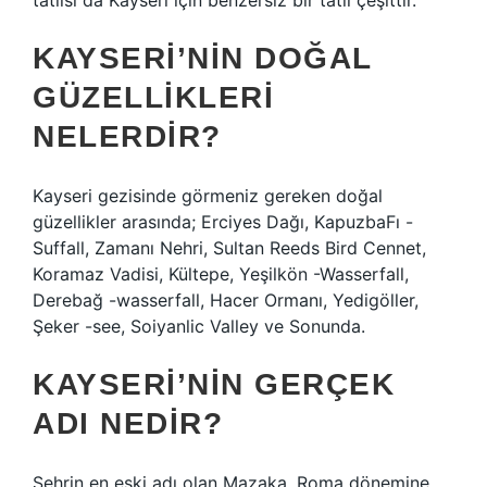
tatlısı da Kayseri için benzersiz bir tatlı çeşittir.
KAYSERI’NIN DOĞAL
GÜZELLIKLERI
NELERDIR?
Kayseri gezisinde görmeniz gereken doğal
güzellikler arasında; Erciyes Dağı, KapuzbaFı -
Suffall, Zamanı Nehri, Sultan Reeds Bird Cennet,
Koramaz Vadisi, Kültepe, Yeşilkön -Wasserfall,
Derebağ -wasserfall, Hacer Ormanı, Yedigöller,
Şeker -see, Soiyanlic Valley ve Sonunda.
KAYSERI’NIN GERÇEK
ADI NEDIR?
Şehrin en eski adı olan Mazaka, Roma dönemine