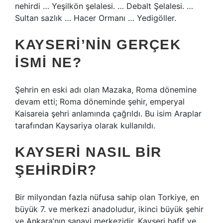
nehirdi … Yeşilkön şelalesi. … Debalt Şelalesi. …
Sultan sazlık … Hacer Ormanı … Yedigöller.
KAYSERI’NIN GERÇEK
ISMI NE?
Şehrin en eski adı olan Mazaka, Roma dönemine
devam etti; Roma döneminde şehir, emperyal
Kaisareia şehri anlamında çağrıldı. Bu isim Araplar
tarafından Kaysariya olarak kullanıldı.
KAYSERI NASIL BIR
ŞEHIRDIR?
Bir milyondan fazla nüfusa sahip olan Torkiye, en
büyük 7. ve merkezi anadoludur, ikinci büyük şehir
ve Ankara’nın sanayi merkezidir. Kayseri hafif ve