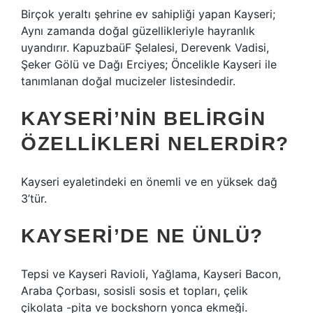
Birçok yeraltı şehrine ev sahipliği yapan Kayseri;
Aynı zamanda doğal güzellikleriyle hayranlık
uyandırır. KapuzbaüF Şelalesi, Derevenk Vadisi,
Şeker Gölü ve Dağı Erciyes; Öncelikle Kayseri ile
tanımlanan doğal mucizeler listesindedir.
KAYSERI’NIN BELIRGIN
ÖZELLIKLERI NELERDIR?
Kayseri eyaletindeki en önemli ve en yüksek dağ
3’tür.
KAYSERI’DE NE ÜNLÜ?
Tepsi ve Kayseri Ravioli, Yağlama, Kayseri Bacon,
Araba Çorbası, sosisli sosis et topları, çelik
çikolata -pita ve bockshorn yonca ekmeği.