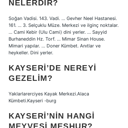
NELERDIR?
Soğan Vadisi. 143. Vadi. … Gevher Neel Hastanesi.
161. … 3. Selçuklu Müze. Merkezi ve ilginç noktalar.
… Cami Kebir (Ulu Cami) dini yerler. … Sayyid
Burhaneddin Hz. Torf. … Mimar Sinan House.
Mimari yapılar. … Doner Kümbet. Anıtlar ve
heykeller. Dini yerler.
KAYSERI’DE NEREYI
GEZELIM?
Yaklarlarerciyes Kayak Merkezi.Alaca
Kümbeti.Kayseri -burg
KAYSERI’NIN HANGI
MEYVESI MEŞHUR?