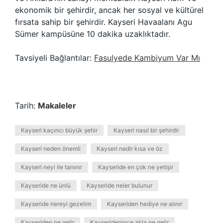
ekonomik bir şehirdir, ancak her sosyal ve kültürel
fırsata sahip bir şehirdir. Kayseri Havaalanı Agu
Sümer kampüsüne 10 dakika uzaklıktadır.
Tavsiyeli Bağlantılar:
Fasulyede Kambiyum Var Mı
Tarih:
Makaleler
Kayseri kaçıncı büyük şehir
Kayseri nasıl bir şehirdir
Kayseri neden önemli
Kayseri nedir kısa ve öz
Kayseri neyi ile tanınır
Kayseride en çok ne yetişir
Kayseride ne ünlü
Kayseride neler bulunur
Kayseride nereyi gezelim
Kayseriden hediye ne alınır
Kayseriden ne gelir
Kayseridenince akla ne gelir