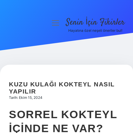
Senin İçin Fikirler
menüyü
aç
Hayatına özel neşeli öneriler bul!
Anasayfa
Gizlilik Politikası
Yasal Uyarı
Hakkımızda
KUZU KULAĞI KOKTEYL NASIL
YAPILIR
Tarih: Ekim 15, 2024
SORREL KOKTEYL
IÇINDE NE VAR?