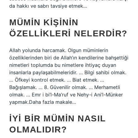
da hakkı ve sabrı tavsiye etmek…
MÜMIN KIŞININ
ÖZELLIKLERI NELERDIR?
Allah yolunda harcamak. Olgun müminlerin
özelliklerinden biri de Allah’ın kendilerine bahşettiği
nimetleri toplumda bu nimetlere ihtiyaç duyan
insanlarla paylaşabilmeleridir. … Bilgi sahibi olmak.
… Öfkeyi kontrol etmek. … Biat etmek. …
Bağışlamak. … 8. Güvenilir olmak. … Merhametli
olmak. … Emr i bi’l-Ma’ruf ve Nehy-i Ani’l-Münker
yapmak.Daha fazla makale…
İYI BIR MÜMIN NASIL
OLMALIDIR?