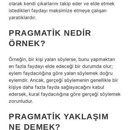
olarak kendi çıkarlarını takip eder ve elde etmek
istedikleri faydayı maksimize etmeye çalışan
yaratıklardır.
PRAGMATIK NEDIR
ÖRNEK?
Örneğin, bir kişi yalan söylerse, bunu yapmaktan
en fazla faydayı elde edeceği bir durumda olur;
eylem faydacılığına göre yalan söylemek doğru
eylemdir. Ancak, gerçeği söylemenin genellikle bir
kişiye daha fazla fayda sağlayacağını kabul
edersek, kural faydacılığına göre gerçeği söylemek
zorunludur.
PRAGMATIK YAKLAŞIM
NE DEMEK?