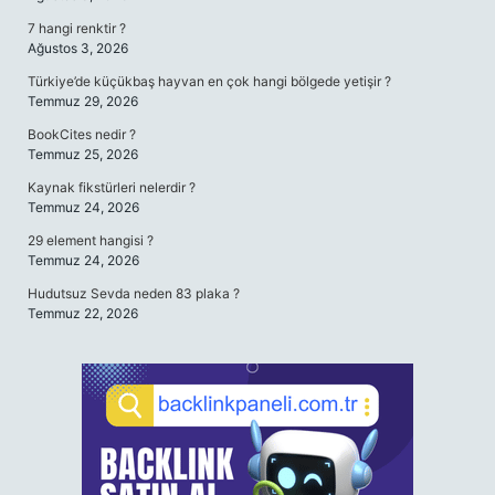
7 hangi renktir ?
Ağustos 3, 2026
Türkiye’de küçükbaş hayvan en çok hangi bölgede yetişir ?
Temmuz 29, 2026
BookCites nedir ?
Temmuz 25, 2026
Kaynak fikstürleri nelerdir ?
Temmuz 24, 2026
29 element hangisi ?
Temmuz 24, 2026
Hudutsuz Sevda neden 83 plaka ?
Temmuz 22, 2026