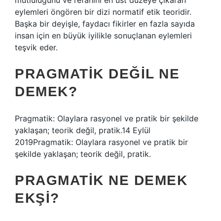
mutluluğunu ve refahını en üst düzeye çıkaran
eylemleri öngören bir dizi normatif etik teoridir.
Başka bir deyişle, faydacı fikirler en fazla sayıda
insan için en büyük iyilikle sonuçlanan eylemleri
teşvik eder.
PRAGMATIK DEĞIL NE
DEMEK?
Pragmatik: Olaylara rasyonel ve pratik bir şekilde
yaklaşan; teorik değil, pratik.14 Eylül
2019Pragmatik: Olaylara rasyonel ve pratik bir
şekilde yaklaşan; teorik değil, pratik.
PRAGMATIK NE DEMEK
EKŞI?