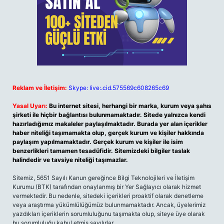
Reklam ve İletişim:
Skype: live:.cid.575569c608265c69
Yasal Uyarı:
Bu internet sitesi, herhangi bir marka, kurum veya şahıs
şirketi ile hiçbir bağlantısı bulunmamaktadır. Sitede yalnızca kendi
hazırladığımız makaleler paylaşılmaktadır. Burada yer alan içerikler
haber niteliği taşımamakta olup, gerçek kurum ve kişiler hakkında
paylaşım yapılmamaktadır. Gerçek kurum ve kişiler ile isim
benzerlikleri tamamen tesadüfidir. Sitemizdeki bilgiler taslak
halindedir ve tavsiye niteliği taşımazlar.
Sitemiz, 5651 Sayılı Kanun gereğince Bilgi Teknolojileri ve İletişim
Kurumu (BTK) tarafından onaylanmış bir Yer Sağlayıcı olarak hizmet
vermektedir. Bu nedenle, sitedeki içerikleri proaktif olarak denetleme
veya araştırma yükümlülüğümüz bulunmamaktadır. Ancak, üyelerimiz
yazdıkları içeriklerin sorumluluğunu taşımakta olup, siteye üye olarak
bu sorumluluğu kabul etmiş sayılırlar.