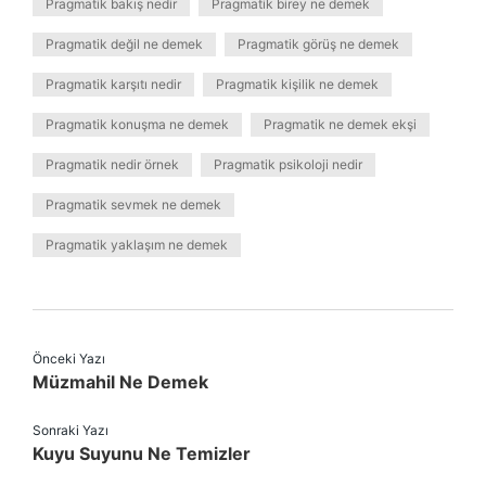
Pragmatik bakış nedir
Pragmatik birey ne demek
Pragmatik değil ne demek
Pragmatik görüş ne demek
Pragmatik karşıtı nedir
Pragmatik kişilik ne demek
Pragmatik konuşma ne demek
Pragmatik ne demek ekşi
Pragmatik nedir örnek
Pragmatik psikoloji nedir
Pragmatik sevmek ne demek
Pragmatik yaklaşım ne demek
Önceki Yazı
Müzmahil Ne Demek
Sonraki Yazı
Kuyu Suyunu Ne Temizler