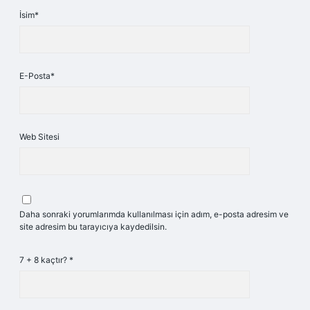
İsim*
E-Posta*
Web Sitesi
Daha sonraki yorumlarımda kullanılması için adım, e-posta adresim ve
site adresim bu tarayıcıya kaydedilsin.
7 + 8 kaçtır?
*