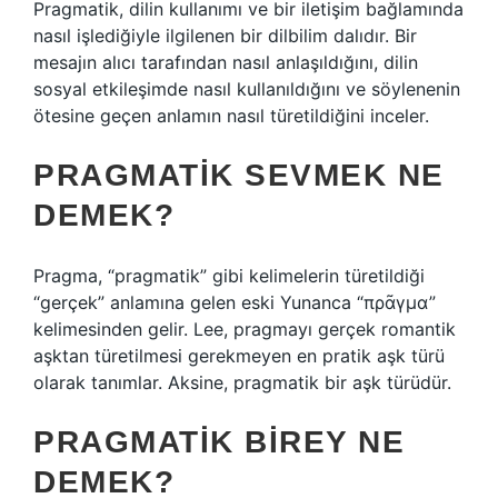
Pragmatik, dilin kullanımı ve bir iletişim bağlamında
nasıl işlediğiyle ilgilenen bir dilbilim dalıdır. Bir
mesajın alıcı tarafından nasıl anlaşıldığını, dilin
sosyal etkileşimde nasıl kullanıldığını ve söylenenin
ötesine geçen anlamın nasıl türetildiğini inceler.
PRAGMATIK SEVMEK NE
DEMEK?
Pragma, “pragmatik” gibi kelimelerin türetildiği
“gerçek” anlamına gelen eski Yunanca “πρᾶγμα”
kelimesinden gelir. Lee, pragmayı gerçek romantik
aşktan türetilmesi gerekmeyen en pratik aşk türü
olarak tanımlar. Aksine, pragmatik bir aşk türüdür.
PRAGMATIK BIREY NE
DEMEK?