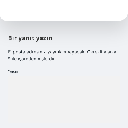
Bir yanıt yazın
E-posta adresiniz yayınlanmayacak.
Gerekli alanlar
*
ile işaretlenmişlerdir
Yorum