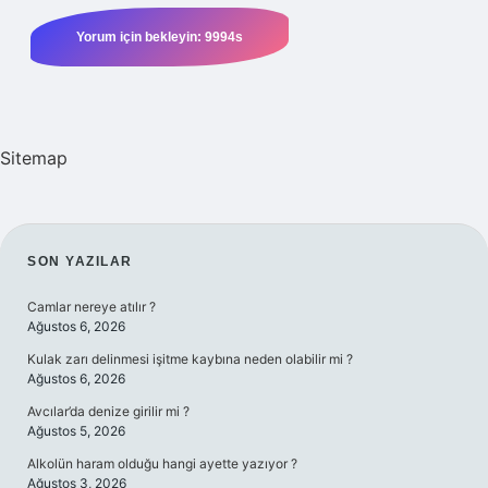
Sitemap
SIDEBAR
SON YAZILAR
Camlar nereye atılır ?
Ağustos 6, 2026
Kulak zarı delinmesi işitme kaybına neden olabilir mi ?
Ağustos 6, 2026
Avcılar’da denize girilir mi ?
Ağustos 5, 2026
Alkolün haram olduğu hangi ayette yazıyor ?
Ağustos 3, 2026