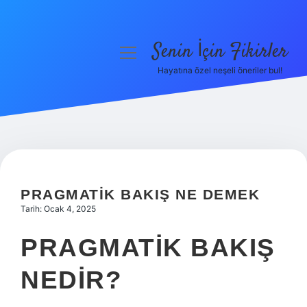
Senin İçin Fikirler
menüyü
aç
Hayatına özel neşeli öneriler bul!
Anasayfa
Gizlilik Politikası
Yasal Uyarı
Hakkımızda
PRAGMATIK BAKIŞ NE DEMEK
Tarih: Ocak 4, 2025
PRAGMATIK BAKIŞ
NEDIR?