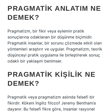
PRAGMATIK ANLATIM NE
DEMEK?
Pragmatizm, bir fikir veya eylemin pratik
sonuçlarına odaklanan bir düşünme biçimidir.
Pragmatik insanlar, bir sorunu çözmede etkili olan
yöntemleri araştırır ve uygular. Pragmatizm, teorik
düşünceyi pratik uygulama ile birleştirerek sonuç
odaklı bir yaklaşım benimser.
PRAGMATIK KIŞILIK NE
DEMEK?
Pragmatik veya pragmatizm aslında felsefi bir
fikirdir. Kökeni İngiliz filozof Jeremy Bentham’a
dayanır. Bu felsefi fikre göre, insanlar rasyonel