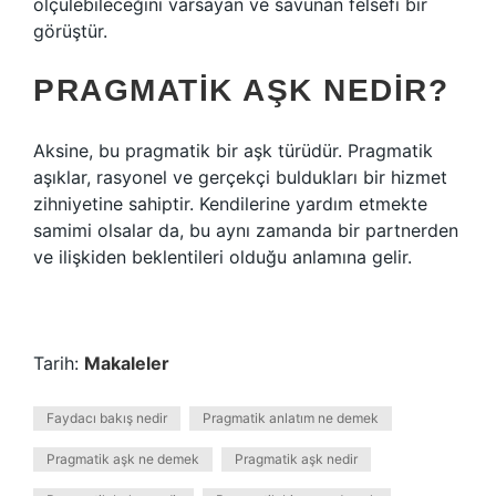
ölçülebileceğini varsayan ve savunan felsefi bir
görüştür.
PRAGMATIK AŞK NEDIR?
Aksine, bu pragmatik bir aşk türüdür. Pragmatik
aşıklar, rasyonel ve gerçekçi buldukları bir hizmet
zihniyetine sahiptir. Kendilerine yardım etmekte
samimi olsalar da, bu aynı zamanda bir partnerden
ve ilişkiden beklentileri olduğu anlamına gelir.
Tarih:
Makaleler
Faydacı bakış nedir
Pragmatik anlatım ne demek
Pragmatik aşk ne demek
Pragmatik aşk nedir