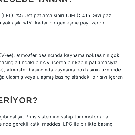
ı (LEL): %5 Üst patlama sınırı (UEL): %15. Sıvı gaz
n yaklaşık %15’i kadar bir genleşme payı vardır.
LEV-ee), atmosfer basıncında kaynama noktasının çok
asınç altındaki bir sıvı içeren bir kabın patlamasıyla
-ee), atmosfer basıncında kaynama noktasının üzerinde
ğa ulaşmış veya ulaşmış basınç altındaki bir sıvı içeren
ERIYOR?
gibi çalışır. Prins sistemine sahip tüm motorlarla
nde gerekli katkı maddesi LPG ile birlikte basınç