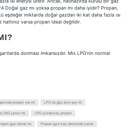
a ısı enerjisi üretir. Ancak, halihazırda kurulu bir gaz
024 Doğal gaz mı yoksa propan mı daha iyidir? Propan,
 eşdeğer miktarda doğal gazdan iki kat daha fazla ısı
az hattınız varsa propan ideal değildir.
MI?
 şartlarda donması imkansızdır. Mix LPG’nin normal
azında propan var mı
LPG ile gaz aynı şey mi
e LNG yanıcı mı
LPG yüzde kaç propan
ropan gazı donar mı
Propan gazı kaç derecede yanar