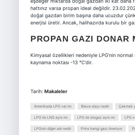
eşdeğer miktarda doğal gazdan iki kat daha fazl
hattınız varsa propan ideal değildir. 23.02.2
doğal gazdan birim başına daha ucuzdur çünkü
enerjisi üretir. Ancak, halihazırda kurulu bir g
PROPAN GAZI DONAR 
Kimyasal özellikleri nedeniyle LPG’nin normal
kaynama noktası -13 °C’dir.
Tarih:
Makaleler
Amerikada LPG var mı
Bleve olayı nedir
Çakmak g
LPG ile LNG aynı mı
LPG ile otogaz aynı mı
LPG v
LPGnin diğer adı nedir
Prins hangi gazı öneriyor
P