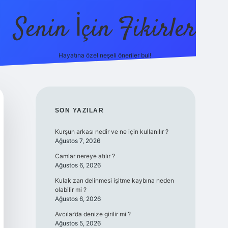
Senin İçin Fikirler
Hayatına özel neşeli öneriler bul!
https://ilbet.on
SIDEBAR
SON YAZILAR
Kurşun arkası nedir ve ne için kullanılır ?
Ağustos 7, 2026
Camlar nereye atılır ?
Ağustos 6, 2026
Kulak zarı delinmesi işitme kaybına neden
olabilir mi ?
Ağustos 6, 2026
Avcılar’da denize girilir mi ?
Ağustos 5, 2026