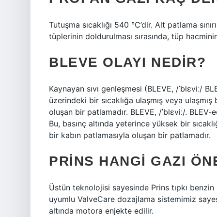
Tutuşma sıcaklığı 540 °C’dir. Alt patlama sınır
tüplerinin doldurulması sırasında, tüp hacmini
BLEVE OLAYI NEDIR?
Kaynayan sıvı genleşmesi (BLEVE, /ˈblɛviː/ B
üzerindeki bir sıcaklığa ulaşmış veya ulaşmış b
oluşan bir patlamadır. BLEVE, /ˈblɛviː/. BLEV
Bu, basınç altında yeterince yüksek bir sıcaklı
bir kabın patlamasıyla oluşan bir patlamadır.
PRINS HANGI GAZI ÖN
Üstün teknolojisi sayesinde Prins tıpkı benzin 
uyumlu ValveCare dozajlama sistemimiz sayesi
altında motora enjekte edilir.