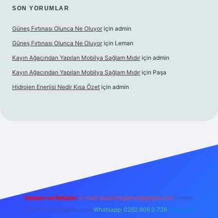
SON YORUMLAR
Güneş Fırtınası Olunca Ne Oluyor
için
admin
Güneş Fırtınası Olunca Ne Oluyor
için
Leman
Kayın Ağacından Yapılan Mobilya Sağlam Mıdır
için
admin
Kayın Ağacından Yapılan Mobilya Sağlam Mıdır
için
Paşa
Hidrojen Enerjisi Nedir Kısa Özet
için
admin
nline/
vdcasino
vdcasino giriş
https://www.betexper.xyz/
Reklam ve İletişim:
E-mail:
backlinkpaneli@gmail.com
Teams:
forumhizmeti@gmail.com
Whatsapp: 0262 606 0 726
Telegram: