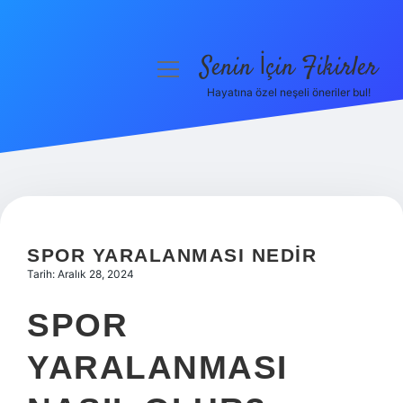
Senin İçin Fikirler
menüyü
aç
Hayatına özel neşeli öneriler bul!
Anasayfa
Gizlilik Politikası
Yasal Uyarı
Hakkımızda
SPOR YARALANMASI NEDIR
Tarih: Aralık 28, 2024
SPOR
YARALANMASI