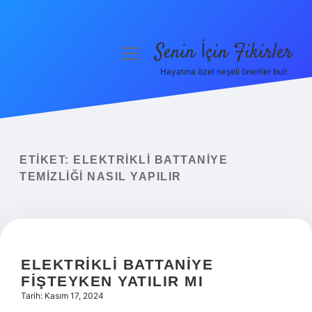
Senin İçin Fikirler
menüyü
aç
Hayatına özel neşeli öneriler bul!
Anasayfa
Gizlilik Politikası
Yasal Uyarı
ETIKET:
ELEKTRIKLI BATTANIYE
TEMIZLIĞI NASIL YAPILIR
Hakkımızda
ELEKTRIKLI BATTANIYE
FIŞTEYKEN YATILIR MI
Tarih: Kasım 17, 2024