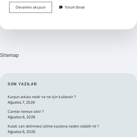
Elektrikli
Devamını okuyun
Yorum Bırak
Battaniye
Fişteyken
Yatılır
Mı
Sitemap
SIDEBAR
SON YAZILAR
Kurşun arkası nedir ve ne için kullanılır ?
Ağustos 7, 2026
Camlar nereye atılır ?
Ağustos 6, 2026
Kulak zarı delinmesi işitme kaybına neden olabilir mi ?
Ağustos 6, 2026