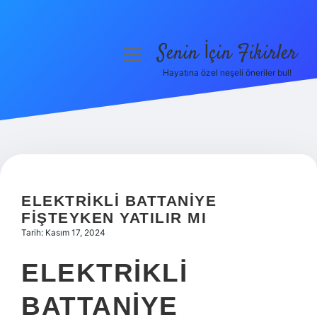
Senin İçin Fikirler
menüyü
aç
Hayatına özel neşeli öneriler bul!
Anasayfa
Gizlilik Politikası
Yasal Uyarı
Hakkımızda
ELEKTRIKLI BATTANIYE
FIŞTEYKEN YATILIR MI
Tarih: Kasım 17, 2024
ELEKTRIKLI
BATTANIYE