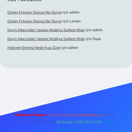
SON YORUMLAR
Güneş Fırtınası Olunca Ne Oluyor
için
admin
Güneş Fırtınası Olunca Ne Oluyor
için
Leman
Kayın Ağacından Yapılan Mobilya Sağlam Mıdır
için
admin
Kayın Ağacından Yapılan Mobilya Sağlam Mıdır
için
Paşa
Hidrojen Enerjisi Nedir Kısa Özet
için
admin
.online/
vdcasino
vdcasino giriş
https://www.betexper.xyz/
Reklam ve İletişim:
E-mail:
backlinkpaneli@gmail.com
Teams:
forumhizmeti@gmail.com
Whatsapp: 0262 606 0 726
Telegram:
@karabul