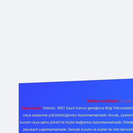
Reklam ve İletişim:
E-mail:
Yasal Uyarı:
Sitemiz, 5651 Sayılı Kanun gereğince Bilgi Teknolojiler
veya araştırma yükümlülüğümüz bulunmamaktadır. Ancak, üyelerimiz y
kurum veya şahıs şirketi ile hiçbir bağlantısı bulunmamaktadır. Sited
paylaşım yapılmamaktadır. Gerçek kurum ve kişiler ile isim benzer