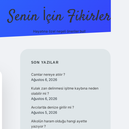
Senin İçin Fikirler
Hayatına özel neşeli öneriler bul!
https://ilb
SIDEBAR
SON YAZILAR
Camlar nereye atılır ?
Ağustos 6, 2026
Kulak zarı delinmesi işitme kaybına neden
olabilir mi ?
Ağustos 6, 2026
Avcılar’da denize girilir mi ?
Ağustos 5, 2026
Alkolün haram olduğu hangi ayette
yazıyor ?