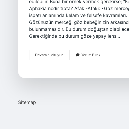
edilebilir. Buna bir örnek vermek gerekirse; “
Aphakia nedir tıpta? Afaki-Afaki: •Göz merceğ
ispatı anlamında kelam ve felsefe kavramları
Gözünüzün merceği göz bebeğinizin arkasında 
bulunmamasıdır. Bu durum doğuştan olabileceği
Gerektiğinde bu durum göze yapay lens…
Tıpta
Devamını okuyun
Yorum Bırak
Afaki
Ne
Demek
Sitemap