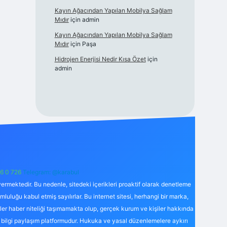
Kayın Ağacından Yapılan Mobilya Sağlam
Mıdır
için
admin
Kayın Ağacından Yapılan Mobilya Sağlam
Mıdır
için
Paşa
Hidrojen Enerjisi Nedir Kısa Özet
için
admin
6 0 726
Telegram: @karabul
ermektedir. Bu nedenle, sitedeki içerikleri proaktif olarak denetleme
uğu kabul etmiş sayılırlar. Bu internet sitesi, herhangi bir marka,
kler haber niteliği taşımamakta olup, gerçek kurum ve kişiler hakkında
 bilgi paylaşım platformudur. Hukuka ve yasal düzenlemelere aykırı