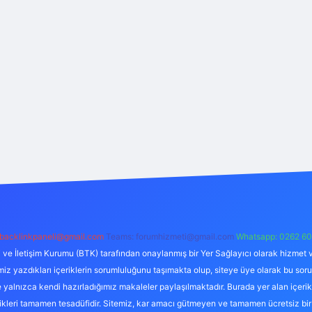
backlinkpaneli@gmail.com
Teams:
forumhizmeti@gmail.com
Whatsapp: 0262 60
i ve İletişim Kurumu (BTK) tarafından onaylanmış bir Yer Sağlayıcı olarak hizmet v
azdıkları içeriklerin sorumluluğunu taşımakta olup, siteye üye olarak bu sorumlul
e yalnızca kendi hazırladığımız makaleler paylaşılmaktadır. Burada yer alan içeri
likleri tamamen tesadüfidir. Sitemiz, kar amacı gütmeyen ve tamamen ücretsiz bir