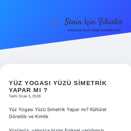
Senin İçin Fikirler
menüyü
aç
Hayatına özel neşeli öneriler bul!
Anasayfa
Gizlilik Politikası
Yasal Uyarı
Hakkımızda
YÜZ YOGASI YÜZÜ SIMETRIK
YAPAR MI ?
Tarih: Ocak 5, 2026
Yüz Yogası Yüzü Simetrik Yapar mı? Kültürel
Görelilik ve Kimlik
Yüzümüz, yalnızca bizim fiziksel varlığımızı