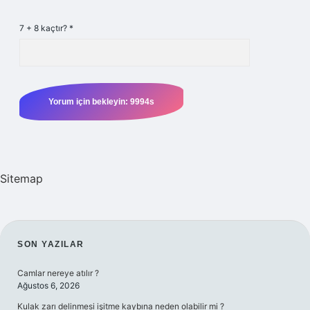
7 + 8 kaçtır?
*
Sitemap
SIDEBAR
SON YAZILAR
Camlar nereye atılır ?
Ağustos 6, 2026
Kulak zarı delinmesi işitme kaybına neden olabilir mi ?